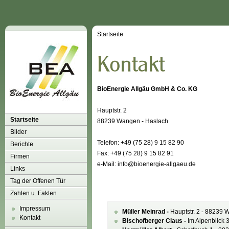
Startseite
BioEnergie Allgäu GmbH & Co. KG
Hauptstr. 2
Startseite
88239 Wangen - Haslach
Bilder
Telefon: +49 (75 28) 9 15 82 90
Berichte
Fax: +49 (75 28) 9 15 82 91
Firmen
e-Mail: info@bioenergie-allgaeu.de
Links
Tag der Offenen Tür
Zahlen u. Fakten
Impressum
Müller Meinrad -
Hauptstr. 2 - 88239 
Kontakt
Bischofberger Claus -
Im Alpenblick 